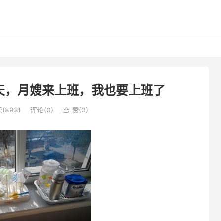
第28天，月嫂来上班，我也要上班了
(893)
评论(0)
赞(
0
)
