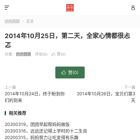


团团圆圆
正文

2014年10月25日，第二天，全家心情都很忐
忑
分类：
团团圆圆
评论(0)
赞(
0
)

赞(
0
)

上一篇
下一篇
2014年10月24日，终于盼到你
2014年10月26日，宝贝们第3
们的到来
天
相关推荐
20200319，团团早起帮妈妈做饭
20200316，远远还记得上学时的十二生肖
20200315，妈妈努力让吃变得有乐趣