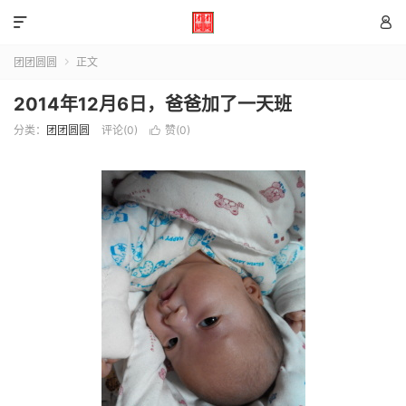


团团圆圆
正文

2014年12月6日，爸爸加了一天班
分类：
团团圆圆
评论(0)
赞(
0
)
