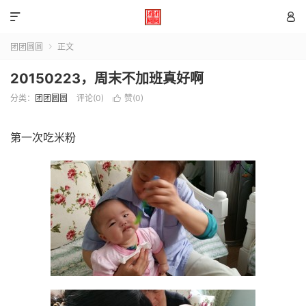


团团圆圆
正文

20150223，周末不加班真好啊
分类：
团团圆圆
评论(0)
赞(
0
)

第一次吃米粉