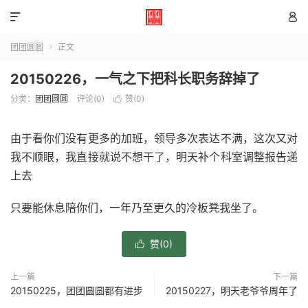


团团圆圆
正文

20150226，一气之下把科长职务辞掉了
分类：
团团圆圆
评论(0)
赞(
0
)

由于看你们没有更多的加班，领导多次表达不满，这次又对
我不顺眼，我直接就说不想干了，明天补个科室调整报告递
上去
只要能休息陪你们，一年乃至更久的冷板凳我坐了。
赞(
0
)

上一篇
下一篇
20150225，团团圆圆都有进步
20150227，明天老爷爷周年了