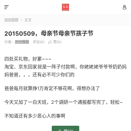


团团圆圆
正文

20150509，母亲节母亲节孩子节
分类：
团团圆圆
评论(0)
赞(
0
)

四处买礼物，好累~~~
淘宝、京东回家就是一阵子付款啊，你姥姥姥爷爷爷奶奶妈
妈爸爸，，，还有必不可少你们的
爸爸每月就算挣1万肯定不够花啊，得想办法了
今天又加了一白天班，2个调研一个通报都写完了，轻松~
不知道还有多少恶心人的事啊