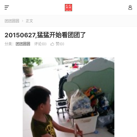


团团圆圆
正文

20150627,猛猛开始看团团了
分类：
团团圆圆
评论(0)
赞(
0
)
