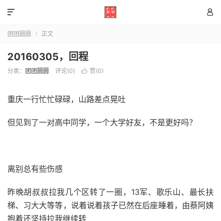


团团圆圆
正文

20160305，回程
分类：
团团圆圆
评论(0)
赞(
0
)

重庆一行忙忙碌碌，山路差点晃吐
但见到了一对高中同学，一个大学好友，不是更好吗？
离别总有些伤感
昨晚胡叔叔拉我几个区转了一圈，13军、歌乐山、最长扶
梯、习大大等等，说着说着孩子已然在后座睡着，由蔡阿姨
抱着还坚持拉我继续转