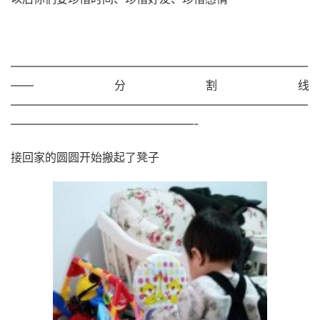
——————————————————————————
——分割线
——————————————————————————
————————————————-
接回家的圆圆开始搬起了凳子