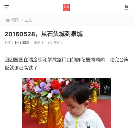


团团圆圆
正文

20160528，从石头城到泉城
分类：
团团圆圆
评论(1)
赞(
0
)

团团圆圆在瑞金街和解放路门口的鲜花里闻啊闻，吃完台湾
饭就该赶高铁了