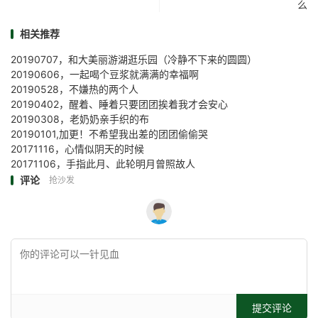
么
相关推荐
20190707，和大美丽游湖逛乐园（冷静不下来的圆圆）
20190606，一起喝个豆浆就满满的幸福啊
20190528，不嫌热的两个人
20190402，醒着、睡着只要团团挨着我才会安心
20190308，老奶奶亲手织的布
20190101,加更！不希望我出差的团团偷偷哭
20171116，心情似阴天的时候
20171106，手指此月、此轮明月曾照故人
评论
抢沙发
提交评论