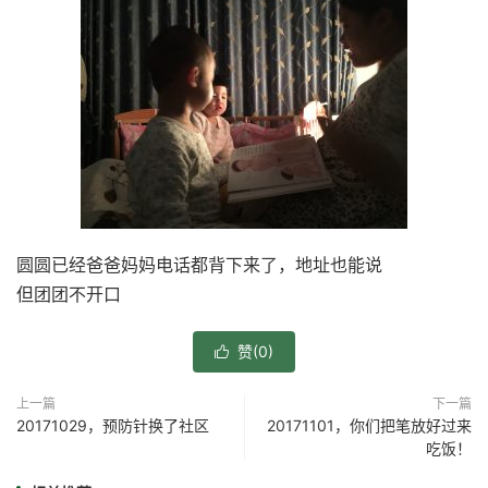
圆圆已经爸爸妈妈电话都背下来了，地址也能说
但团团不开口
赞(
0
)

上一篇
下一篇
20171029，预防针换了社区
20171101，你们把笔放好过来
吃饭！