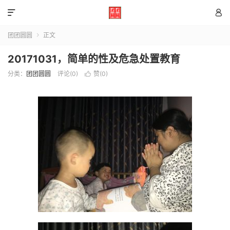


团团圆圆
正文

20171031，简单的性及危急处置教育
分类：
团团圆圆
评论(0)
赞(
0
)
