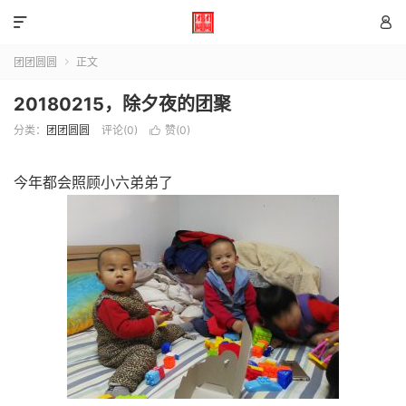


团团圆圆
正文

20180215，除夕夜的团聚
分类：
团团圆圆
评论(0)
赞(
0
)

今年都会照顾小六弟弟了