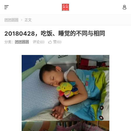


团团圆圆
正文

20180428，吃饭、睡觉的不同与相同
分类：
团团圆圆
评论(0)
赞(
0
)
