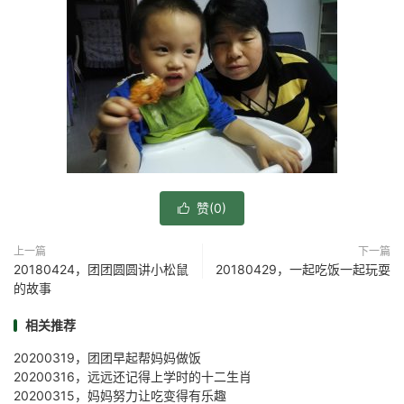
赞(
0
)

上一篇
下一篇
20180424，团团圆圆讲小松鼠
20180429，一起吃饭一起玩耍
的故事
相关推荐
20200319，团团早起帮妈妈做饭
20200316，远远还记得上学时的十二生肖
20200315，妈妈努力让吃变得有乐趣