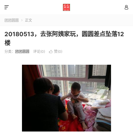


团团圆圆
正文

20180513，去张阿姨家玩，圆圆差点坠落12
楼
分类：
团团圆圆
评论(0)
赞(
0
)
