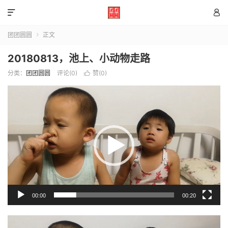


团团圆圆
正文

20180813，池上、小动物走路
分类：
团团圆圆
评论(0)
赞(
0
)

视
频
播
放
器
00:00
00:20
视