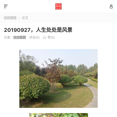


团团圆圆
正文

20190927，人生处处是风景
分类：
团团圆圆
评论(0)
赞(
0
)
