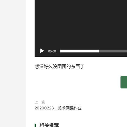
00:00
感觉好久没团团的东西了
上一篇
20200223，美术网课作业
相关推荐